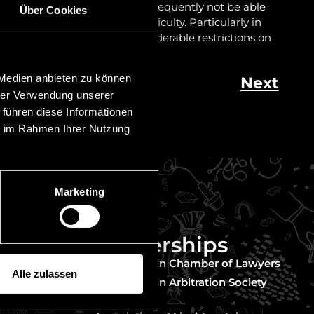
 a judgment which he will subsequently not be able
Über Cookies
 or only with considerable difficulty. Particularly in
n and Austria, there are considerable restrictions on
foreign judgments.
 Medien anbieten zu können
Next
hrer Verwendung unserer
 führen diese Informationen
ie im Rahmen Ihrer Nutzung
Marketing
Memberships
nder
Liechtenstein Chamber of Lawyers
Alle zulassen
untry
Liechtenstein Arbitration Society
 in mind
(LIS)