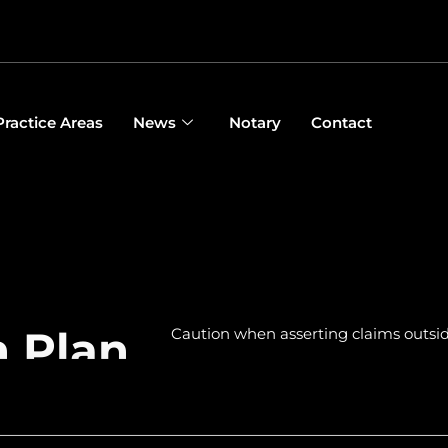
Practice Areas
News
Notary
Contact
n Plan
Caution when asserting claims outsid
The national rules of civil procedure o
defendant not only at the defendant’s 
plaintiff’s domicile or place of residen
different countries can often be establi