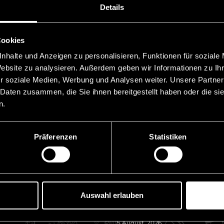
will conduct proceedings and obtain
Details
to enforce against the defendant at all
the relationship between Liechtenstei
the recognition and enforcement of 
Cookies
nhalte und Anzeigen zu personalisieren, Funktionen für soziale
Website zu analysieren. Außerdem geben wir Informationen zu I
r soziale Medien, Werbung und Analysen weiter. Unsere Partner
 Daten zusammen, die Sie ihnen bereitgestellt haben oder die s
n.
Präferenzen
Statistiken
 Links
News
Reverse Solicitation u
Auswahl erlauben
MiCAR – What third-co
providers need to bear
5 August, 2026