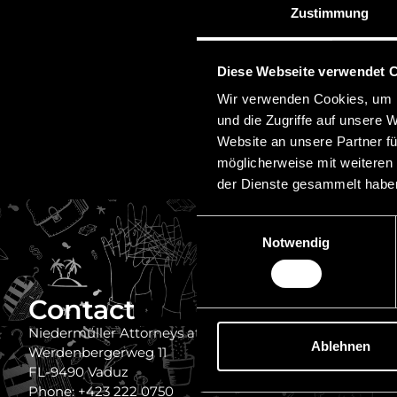
Zustimmung
Diese Webseite verwendet 
Wir verwenden Cookies, um I
und die Zugriffe auf unsere 
Website an unsere Partner fü
möglicherweise mit weiteren
der Dienste gesammelt habe
Einwilligungsauswahl
Notwendig
Contact
Quick
Imprint
Niedermüller Attorneys at Law
Ablehnen
Werdenbergerweg 11
Disclaimer
FL-9490 Vaduz
Privacy
Phone: +423 222 0750