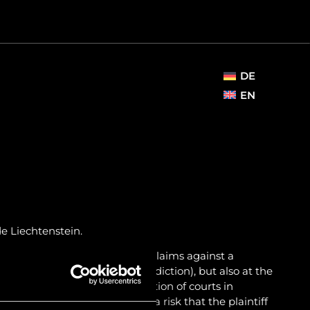
DE
EN
e Liechtenstein.
ften allow a plaintiff to assert claims against a
domicile (general rule of jurisdiction), but also at the
ce or other places. The jurisdiction of courts in
shed. In such a case, there is a risk that the plaintiff