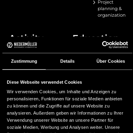
Project
planning &
organization
Activity
Education
2023 Office
2023 | 2024
management at
Commercial
Niedermüller
diploma BZBS,
Zustimmung
Details
Über Cookies
Attorneys at Law,
Buchs
Vaduz
2015 | 2020
2022 | 2023 Clerk at
Matriculation and
Diese Webseite verwendet Cookies
Altrova Treuhand
diploma
Wir verwenden Cookies, um Inhalte und Anzeigen zu
AG, Mauren
examination at the
personalisieren, Funktionen für soziale Medien anbieten
Higher College for
2021 | 2022
zu können und die Zugriffe auf unsere Website zu
Business
Receptionist at
analysieren. Außerdem geben wir Informationen zu Ihrer
Professions,
Casino Maximus,
Verwendung unserer Website an unsere Partner für
Feldkirch
Schaan
soziale Medien, Werbung und Analysen weiter. Unsere
2011 | 2015 Private