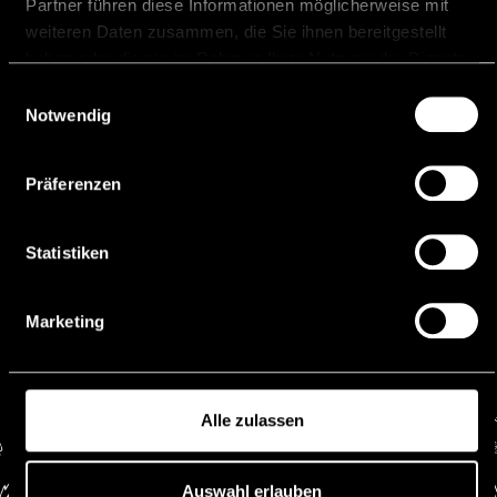
Partner führen diese Informationen möglicherweise mit
Catholic secondary
weiteren Daten zusammen, die Sie ihnen bereitgestellt
school Institut St.
haben oder die sie im Rahmen Ihrer Nutzung der Dienste
Josef, Feldkirch
gesammelt haben.
Einwilligungsauswahl
Notwendig
Languages
Präferenzen
German
English
Statistiken
Italian
Marketing
Alle zulassen
Auswahl erlauben