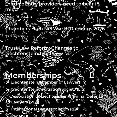
third-country providers need to bear in
mind
5 August, 2026
Chambers High NetWorth Rankings 2026
23 July, 2026
Trust Law Reform: Changes to
Liechtenstein Trust Law
26 June, 2026
Memberships
Liechtenstein Chamber of Lawyers
Liechtenstein Arbitration Society (LIS)
Association of Liechtenstein Criminal Defense
Lawyers (VLS)
International Bar Association (IBA)
Legal500