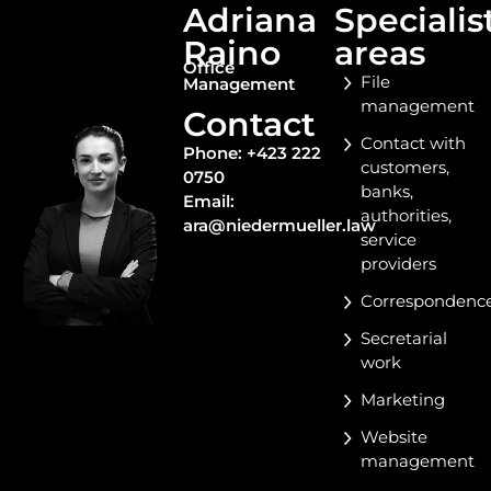
Adriana
Specialis
Raino
areas​
Office
File
Management
management
Contact
Contact with
Phone: +423 222
customers,
0750
banks,
Email:
authorities,
ara@niedermueller.law
service
providers
Correspondenc
Secretarial
work
Marketing
Website
management