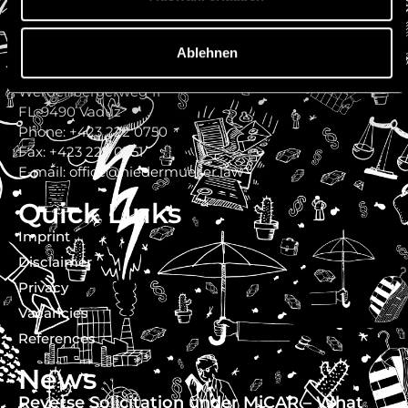
Contact
Ablehnen
Niedermüller Attorneys at Law
Werdenbergerweg 11
FL-9490 Vaduz
Phone: +423 222 0750
Fax: +423 222 0751
E-mail: office@niedermueller.law
Quick Links
Imprint
Disclaimer
Privacy
Vacancies
References
News
Reverse Solicitation under MiCAR – What