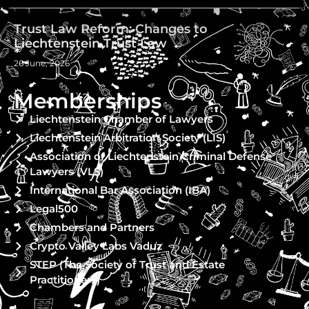
Trust Law Reform: Changes to
Liechtenstein Trust Law
26 June, 2026
Memberships
Liechtenstein Chamber of Lawyers
Liechtenstein Arbitration Society (LIS)
Association of Liechtenstein Criminal Defense
Lawyers (VLS)
International Bar Association (IBA)
Legal500
Chambers and Partners
Crypto Valley Labs Vaduz
STEP (The Society of Trust and Estate
Practitioners)