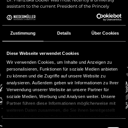
assistant to the current President of the Princely
Supreme Court, Univ. Prof. Dr. Schumacher, the Univ.
Prof. Dr. Bernhard König and Univ. Prof. Dr. Peter
Mayr at the Leopold Franzens University of Innsbruck.
Zustimmung
Details
Über Cookies
Previous
Next
Diese Webseite verwendet Cookies
Wir verwenden Cookies, um Inhalte und Anzeigen zu
personalisieren, Funktionen für soziale Medien anbieten
zu können und die Zugriffe auf unsere Website zu
analysieren. Außerdem geben wir Informationen zu Ihrer
Verwendung unserer Website an unsere Partner für
soziale Medien, Werbung und Analysen weiter. Unsere
Contact
Partner führen diese Informationen möglicherweise mit
Niedermüller Attorneys at Law
weiteren Daten zusammen, die Sie ihnen bereitgestellt
Werdenbergerweg 11
haben oder die sie im Rahmen Ihrer Nutzung der Dienste
FL-9490 Vaduz
gesammelt haben.
Einwilligungsauswahl