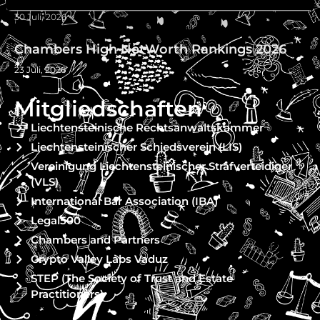
30 Juli, 2026
Chambers High NetWorth Rankings 2026
23 Juli, 2026
Mitgliedschaften
Liechtensteinische Rechtsanwaltskammer
Liechtensteinischer Schiedsverein (LIS)
Vereinigung Liechtensteinischer Strafverteidiger
(VLS)
International Bar Association (IBA)
Legal500
Chambers and Partners
Crypto Valley Labs Vaduz
STEP (The Society of Trust and Estate
Practitioners)