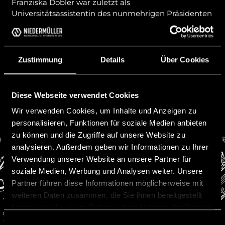
Franziska Dobler war zuletzt als
Universitätsassistentin des nunmehrigen Präsidenten
des Fürstlichen Obersten Gerichtshofs, Univ. Prof. Dr.
Schumacher, des Univ. Prof. Dr. Bernhard König und
Univ. Prof. Dr. Peter Mayr an der Leopold Franzens
Universität Innsbruck tätig.
Zustimmung
Details
Über Cookies
Vorheriger Beitrag
Nächster Beitrag
Diese Webseite verwendet Cookies
Wir verwenden Cookies, um Inhalte und Anzeigen zu
personalisieren, Funktionen für soziale Medien anbieten
zu können und die Zugriffe auf unsere Website zu
analysieren. Außerdem geben wir Informationen zu Ihrer
Verwendung unserer Website an unsere Partner für
soziale Medien, Werbung und Analysen weiter. Unsere
Partner führen diese Informationen möglicherweise mit
Kontakt
weiteren Daten zusammen, die Sie ihnen bereitgestellt
Niedermüller Rechtsanwälte
haben oder die sie im Rahmen Ihrer Nutzung der Dienste
Werdenbergerweg 11
gesammelt haben.
Einwilligungsauswahl