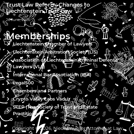
Trust Law Reform: Changes to
Liechtenstein Trust Law
26 June, 2026
Memberships
Liechtenstein Chamber of Lawyers
Liechtenstein Arbitration Society (LIS)
Association of Liechtenstein Criminal Defense
Lawyers (VLS)
International Bar Association (IBA)
Legal500
Chambers and Partners
Crypto Valley Labs Vaduz
STEP (The Society of Trust and Estate
Practitioners)
Copyright © 2026, Niedermueller Attorney at Law