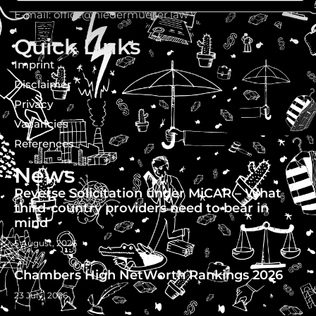
E-mail: office@niedermueller.law
Quick Links
Imprint
Disclaimer
Privacy
Vacancies
References
News
Reverse Solicitation under MiCAR – What
third-country providers need to bear in
mind
5 August, 2026
Chambers High NetWorth Rankings 2026
23 July, 2026