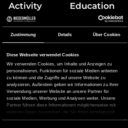
Activity
Education
2026 Associate at
2025 Diploma
Niedermüller
studies in law at the
Attorneys at Law,
University of Graz
Vaduz
Zustimmung
Details
Über Cookies
2024 Exchange
2025 | 2026 Legal
University of Galway
trainee within the
(IRL)
district of the
Diese Webseite verwendet Cookies
2021 Bachelor of
Higher Regional
Wir verwenden Cookies, um Inhalte und Anzeigen zu
Laws, University of
Court Graz
Applied Science
personalisieren, Funktionen für soziale Medien anbieten
2023 Internship
Hamburg, LL.B.
zu können und die Zugriffe auf unsere Website zu
Austrian Consulate
analysieren. Außerdem geben wir Informationen zu Ihrer
General –
Verwendung unserer Website an unsere Partner für
Commercial
soziale Medien, Werbung und Analysen weiter. Unsere
Languages
Section Taipei
Partner führen diese Informationen möglicherweise mit
(ADVANTAGE
German
weiteren Daten zusammen, die Sie ihnen bereitgestellt
AUSTRIA)
haben oder die sie im Rahmen Ihrer Nutzung der Dienste
English
2016 | 2020
gesammelt haben.
Einwilligungsauswahl