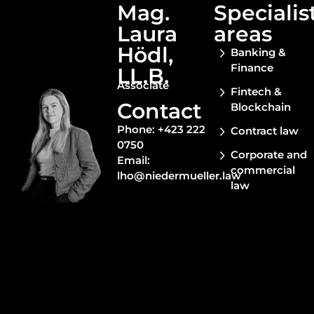
Mag.
Specialis
Laura
areas​
Hödl,
Banking &
Finance
LL.B.
Associate
Fintech &
Contact
Blockchain
Phone: +423 222
Contract law
0750
Corporate and
Email:
commercial
lho@niedermueller.law
law