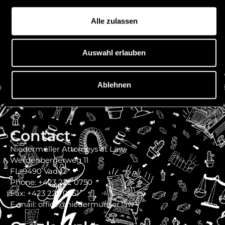
Austria
Alle zulassen
Auswahl erlauben
Ablehnen
Contact
Niedermüller Attorneys at Law
Werdenbergerweg 11
FL-9490 Vaduz
Phone: +423 222 0750
Fax: +423 222 0751
E-mail: office@niedermueller.law