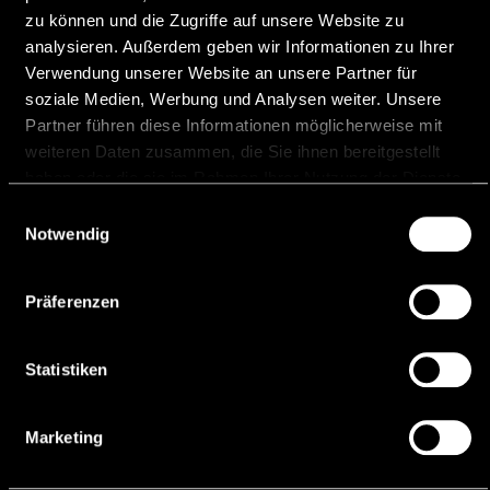
the Examination
2010 Law, Dr. iur.,
zu können und die Zugriffe auf unsere Website zu
Commission for the
University of
analysieren. Außerdem geben wir Informationen zu Ihrer
Notary's Office in
Salzburg
Verwendung unserer Website an unsere Partner für
Liechtenstein
soziale Medien, Werbung und Analysen weiter. Unsere
2008 Law, Mag. iur.,
Partner führen diese Informationen möglicherweise mit
2020 Notary in
University of
Liechtenstein
weiteren Daten zusammen, die Sie ihnen bereitgestellt
Salzburg
haben oder die sie im Rahmen Ihrer Nutzung der Dienste
2018 | 2022
gesammelt haben.
Einwilligungsauswahl
Attorney at law
Notwendig
with Advocatur
Languages
Seeger Frick &
German
Partner, Vaduz
Präferenzen
English
2013 | 2018 Attorney
at law with
Statistiken
Vavrosky Heine
Marth, Salzburg
and Vienna
Marketing
2009 | 2012 Trainee
in a law firm in