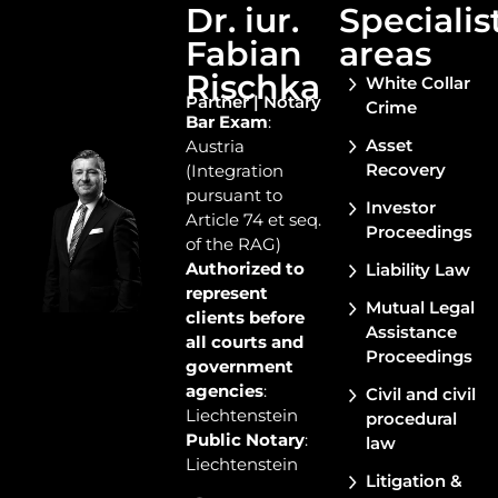
Dr. iur.
Specialis
Fabian
areas​
Rischka
White Collar
Partner | Notary
Crime
Bar Exam
:
Asset
Austria
Recovery
(Integration
pursuant to
Investor
Article 74 et seq.
Proceedings
of the RAG)
Authorized to
Liability Law
represent
Mutual Legal
clients before
Assistance
all courts and
Proceedings
government
agencies
:
Civil and civil
Liechtenstein
procedural
Public Notary
:
law
Liechtenstein
Litigation &