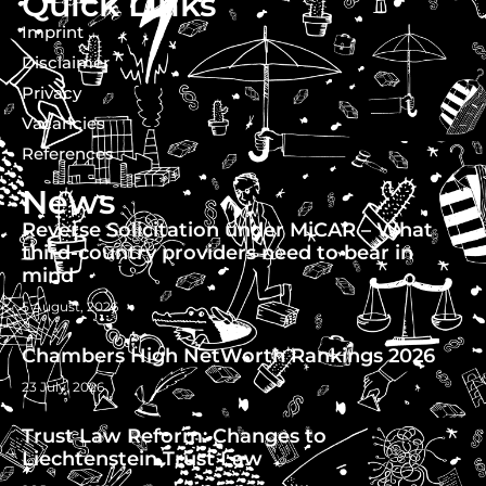
Quick Links
Imprint
Disclaimer
Privacy
Vacancies
References
News
Reverse Solicitation under MiCAR – What
third-country providers need to bear in
mind
5 August, 2026
Chambers High NetWorth Rankings 2026
23 July, 2026
Trust Law Reform: Changes to
Liechtenstein Trust Law