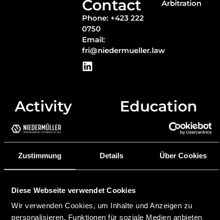
Contact
Arbitration
Phone: +423 222
0750
Email:
fri@niedermueller.law
Activity
Education
2024 Partner at
2022 Integration
Niedermüller
(Art. 74 f. RAG)
Attorneys at Law
2020 Notarial
Zustimmung
Details
Über Cookies
2023 Attorney at
examination
law with
2013 Law, LL.M.,
Niedermüller
University of Vienna
Attorneys at Law,
Diese Webseite verwendet Cookies
Vaduz
2012 Bar exam OLG
Wir verwenden Cookies, um Inhalte und Anzeigen zu
Linz
2021 Chairman of
personalisieren, Funktionen für soziale Medien anbieten