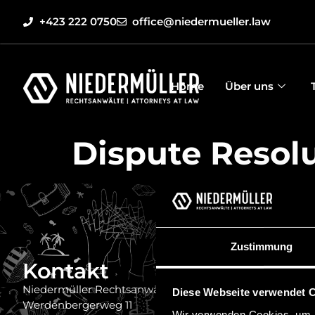
+423 222 0750
office@niedermueller.law
Home
Über uns
Dispute Resol
Zustimmung
Kontakt
Quick
Impressum
Niedermüller Rechtsanwälte
Diese Webseite verwendet 
Werdenbergerweg 11
Haftungsau
Wir verwenden Cookies, um I