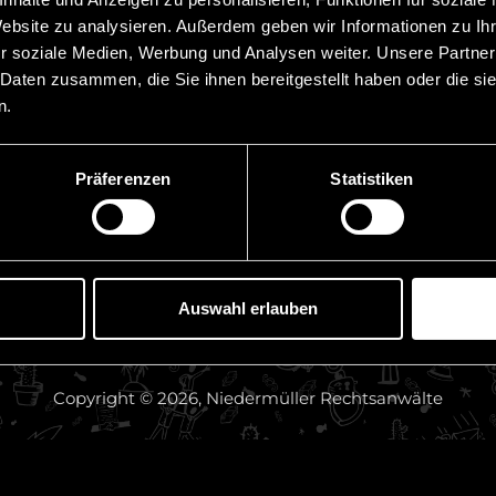
beachten müssen
z
Website zu analysieren. Außerdem geben wir Informationen zu I
5 August, 2026
bote
r soziale Medien, Werbung und Analysen weiter. Unsere Partner
 Daten zusammen, die Sie ihnen bereitgestellt haben oder die s
TGI AG | Update Strafv
n.
und Ansprüche in Liec
30 Juli, 2026
Präferenzen
Statistiken
Chambers High NetWo
Rankings 2026
23 Juli, 2026
Auswahl erlauben
Copyright © 2026, Niedermüller Rechtsanwälte