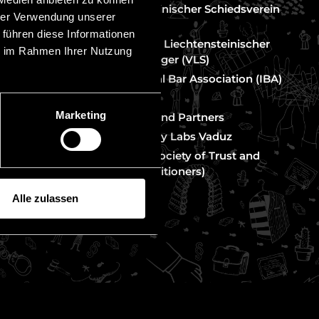
Liechtensteinischer Schiedsverein
hrer Verwendung unserer
(LIS)
 führen diese Informationen
Vereinigung Liechtensteinischer
ie im Rahmen Ihrer Nutzung
erfahren
Strafverteidiger (VLS)
htenstein
International Bar Association (IBA)
Legal500
Marketing
Chambers and Partners
rth
Crypto Valley Labs Vaduz
STEP (The Society of Trust and
Estate Practitioners)
Alle zulassen