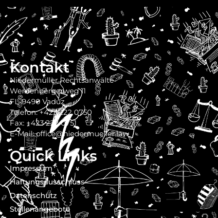
Kontakt
Niedermüller Rechtsanwälte
Werdenbergerweg 11
FL-9490 Vaduz
Telefon: +423 222 0750
Fax: +423 222 0751
E-Mail: office@niedermueller.law
Quick Links
Impressum
Haftungsausschluss
Datenschutz
Stellenangebote