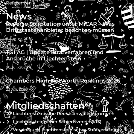
Referenzen
News
Reverse Solicitation unter MiCAR – Was
Drittstaatenanbieter beachten müssen
5 August, 2026
TGI AG | Update Strafverfahren und
Ansprüche in Liechtenstein
30 Juli, 2026
Chambers High NetWorth Rankings 2026
23 Juli, 2026
Mitgliedschaften
Liechtensteinische Rechtsanwaltskammer
Liechtensteinischer Schiedsverein (LIS)
Vereinigung Liechtensteinischer Strafverteidiger