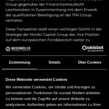
Group gegenüber der Finanzmarktaufsicht
Liechtenstein in Zusammenhang mit dem Erwerb
der qualifizierten Beteiligung an der 1741 Group
vertreten.
Diese Transaktion stellt einen wichtigen Schritt in der
Strategie der Nordic Capital Group dar, ihre Position
auf dem europäischen Fondsbereich weiter zu
stärken und unterstreicht die Rolle der 1741 Group als
bedeutender Dienstleister in der Schweiz und
Liechtenstein. Seit ihrer Gründung im Jahr 2016 hat
sich die 1741 Group kontinuierlich weiterentwickelt
Zustimmung
Details
Über Cookies
und ist heute mit einem verwalteten Vermögen von
über CHF 23 Milliarden einer der führenden
Dienstleister in der Schweiz und in Liechtenstein bei
Diese Webseite verwendet Cookies
der Strukturierung und Verwaltung von kollektiven
Wir verwenden Cookies, um Inhalte und Anzeigen zu
Kapitalanlagen.
personalisieren, Funktionen für soziale Medien anbieten
Das Team von Niedermüller Attorneys wurde von
zu können und die Zugriffe auf unsere Website zu
Managing Partner Matthias Niedermüller
analysieren. Außerdem geben wir Informationen zu Ihrer
gemeinsam mit Partnerin Guiseppina Epicoco