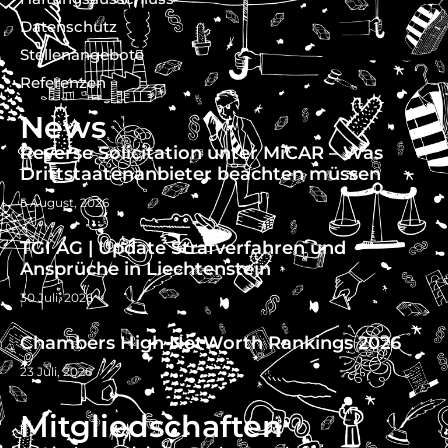
Datenschutz
Stellenangebote
Referenzen
News
Reverse Solicitation unter MiCAR – Was
Drittstaatenanbieter beachten müssen
5 August, 2026
TGI AG | Update Strafverfahren und
Ansprüche in Liechtenstein
30 Juli, 2026
Chambers High NetWorth Rankings 2026
23 Juli, 2026
Mitgliedschaften