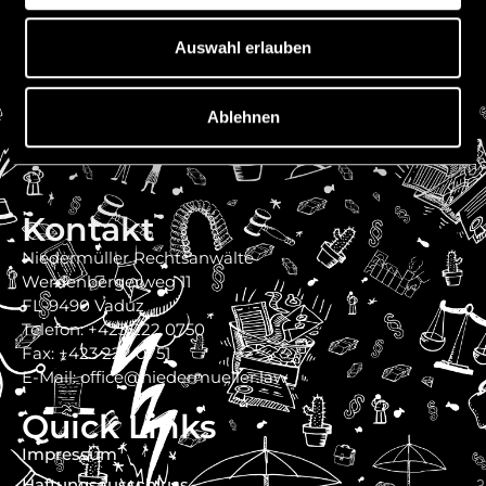
Auswahl erlauben
Ablehnen
Kontakt
Niedermüller Rechtsanwälte
Werdenbergerweg 11
FL-9490 Vaduz
Telefon: +423 222 0750
Fax: +423 222 0751
E-Mail: office@niedermueller.law
Quick Links
Impressum
Haftungsausschluss