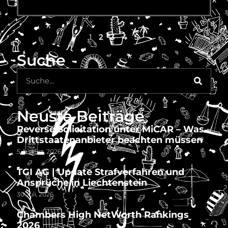
1
2
3
4
5
Suche
Neuste Beiträge
Reverse Solicitation unter MiCAR – Was
Drittstaatenanbieter beachten müssen
5 August, 2026
TGI AG | Update Strafverfahren und
Ansprüche in Liechtenstein
30 Juli, 2026
Chambers High NetWorth Rankings
2026