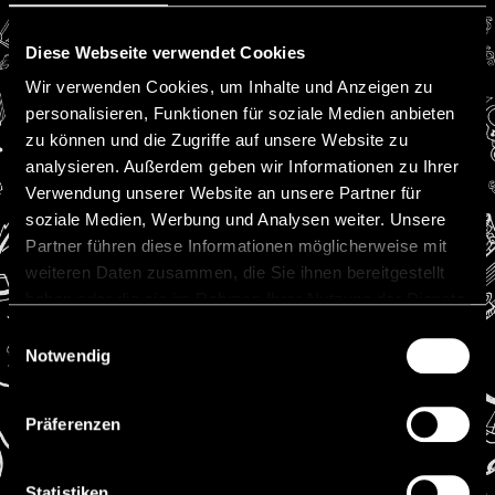
Guidelines und
Abgrenzung zwischen
MiCAR-regulierten
Diese Webseite verwendet Cookies
Kryptowerten und
Wir verwenden Cookies, um Inhalte und Anzeigen zu
Finanzinstrumenten
personalisieren, Funktionen für soziale Medien anbieten
Mit der zunehmenden Etablierung von
Kryptowerten und tokenisierten
zu können und die Zugriffe auf unsere Website zu
Geschäftsmodellen eröffnen sich neue
analysieren. Außerdem geben wir Informationen zu Ihrer
Möglichkeiten für Unternehmen,
Verwendung unserer Website an unsere Partner für
Investoren und Dienstleister.
soziale Medien, Werbung und Analysen weiter. Unsere
Gleichzeitig stellt sich verstärkt die
Partner führen diese Informationen möglicherweise mit
Frage, welche
weiteren Daten zusammen, die Sie ihnen bereitgestellt
haben oder die sie im Rahmen Ihrer Nutzung der Dienste
WEITERLESEN »
gesammelt haben.
15 Juni, 2026
Einwilligungsauswahl
Notwendig
Präferenzen
Whitepaper-Pflicht
Statistiken