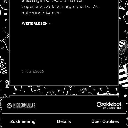
ansässige TGI AG dramatisch
zugespitzt. Zuletzt sorgte die TGI AG
aufgrund diverser
WEITERLESEN »
24 Juni, 2026
Kryptowerte als
Finanzinstrumente:
Einordnung der ESMA-
Zustimmung
Details
Über Cookies