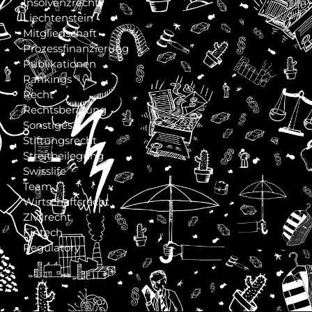
Insolvenzrecht
Liechtenstein
Mitgliedschaft
Prozessfinanzierung
Publikationen
Rankings
Recht
Rechtsberatung
Sonstiges
Stiftungsrecht
Streitbeilegung
Swisslife
Team
Wirtschaftsrecht
Zivilrecht
Fintech
Regulatory