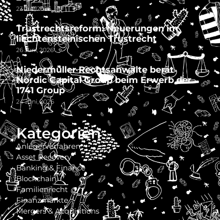
23 Juli, 2026
Trustrechtsreform: Neuerungen im
liechtensteinischen Trustrecht
26 Juni, 2026
Niedermüller Rechtsanwälte berät
Nordic Capital Group beim Erwerb der
1741 Group
24 Juni, 2026
Kategorien
Anlegerverfahren
Asset Recovery
Banking & Finance
Blockchain
Familienrecht
Finanzmärkte
Mergers & Acquisitions