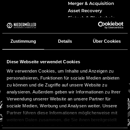
Merger & Acquisition
Asset Recovery
Fintech & Blockchain
White Collar Crime
Liability Law
Investor Proceedings
Zustimmung
Details
Über Cookies
Banking & Finance
Foundations & Trusts
Diese Webseite verwendet Cookies
Wir verwenden Cookies, um Inhalte und Anzeigen zu
personalisieren, Funktionen für soziale Medien anbieten
zu können und die Zugriffe auf unsere Website zu
analysieren. Außerdem geben wir Informationen zu Ihrer
Verwendung unserer Website an unsere Partner für
soziale Medien, Werbung und Analysen weiter. Unsere
Partner führen diese Informationen möglicherweise mit
Contact
weiteren Daten zusammen, die Sie ihnen bereitgestellt
haben oder die sie im Rahmen Ihrer Nutzung der Dienste
Niedermüller Attorneys at Law