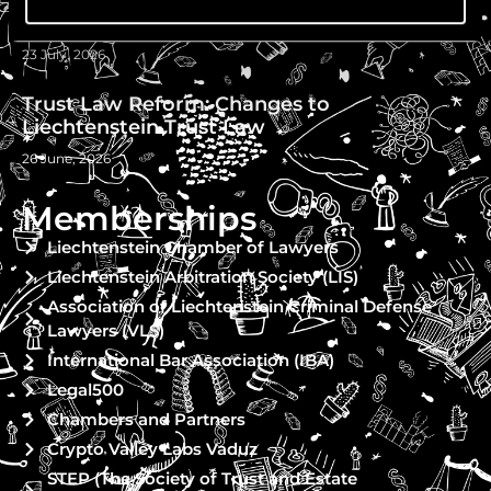
Chambers High NetWorth Rankings 2026
23 July, 2026
Trust Law Reform: Changes to
Liechtenstein Trust Law
26 June, 2026
Memberships
Liechtenstein Chamber of Lawyers
Liechtenstein Arbitration Society (LIS)
Association of Liechtenstein Criminal Defense
Lawyers (VLS)
International Bar Association (IBA)
Legal500
Chambers and Partners
Crypto Valley Labs Vaduz
STEP (The Society of Trust and Estate