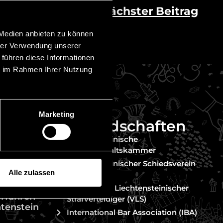
Nächster Beitrag
 Medien anbieten zu können
hrer Verwendung unserer
 führen diese Informationen
ie im Rahmen Ihrer Nutzung
Marketing
Mitgliedschaften
nter MiCAR
Liechtensteinische
eter
Rechtsanwaltskammer
Liechtensteinischer Schiedsverein
Alle zulassen
(LIS)
Vereinigung Liechtensteinischer
erfahren
Strafverteidiger (VLS)
htenstein
International Bar Association (IBA)