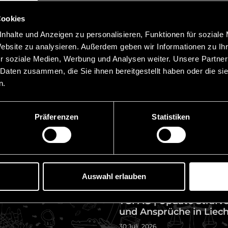
Vorheriger Beitrag
Cookies
nhalte und Anzeigen zu personalisieren, Funktionen für soziale
Website zu analysieren. Außerdem geben wir Informationen zu I
r soziale Medien, Werbung und Analysen weiter. Unsere Partner
 Daten zusammen, die Sie ihnen bereitgestellt haben oder die s
n.
Präferenzen
Statistiken
 Links
News
Reverse Solicitation u
– Was Drittstaatenanbi
sschluss
beachten müssen
z
Auswahl erlauben
5 August, 2026
bote
TGI AG | Update Strafv
und Ansprüche in Liec
30 Juli, 2026