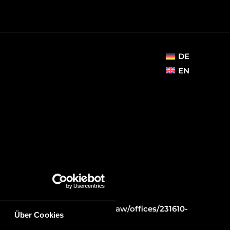
DE
EN
nstein (EMEA) gelistet.
26-niederm-ller-attorney-at-law/offices/231610-
Über Cookies