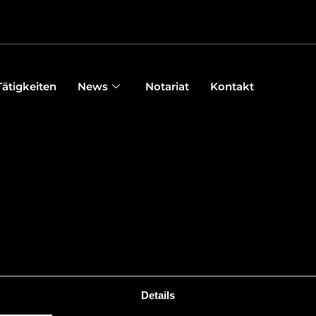
Tätigkeiten
News
Notariat
Kontakt
Wir sind nun bei Legal500 für Liechte
Besuchen Sie unser Firmenprofil:
http://www.legal500.com/firms/2317
Details
vaduz-liechtenstein/profile