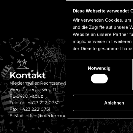
Diese Webseite verwendet 
Wir verwenden Cookies, um I
und die Zugriffe auf unsere 
Website an unsere Partner fü
möglicherweise mit weiteren
der Dienste gesammelt habe
Einwilligungsauswahl
Notwendig
Kontakt
Quick
Impressum
Niedermüller Rechtsanwälte
Werdenbergerweg 11
Haftungsau
FL-9490 Vaduz
Datenschut
Telefon: +423 222 0750
Ablehnen
Stellenange
Fax: +423 222 0751
E-Mail: office@niedermueller.law
Referenzen