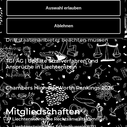
Stellenangebote
Auswahl erlauben
Referenzen
News
Ablehnen
Reverse Solicitation unter MiCAR – Was
Drittstaatenanbieter beachten müssen
5 August, 2026
TGI AG | Update Strafverfahren und
Ansprüche in Liechtenstein
30 Juli, 2026
Chambers High NetWorth Rankings 2026
23 Juli, 2026
Mitgliedschaften
Liechtensteinische Rechtsanwaltskammer
Liechtensteinischer Schiedsverein (LIS)