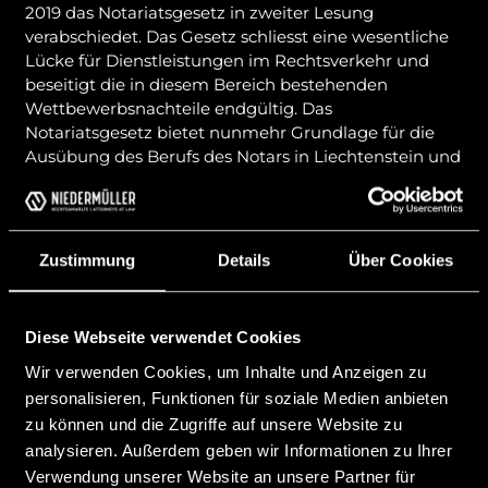
2019 das Notariatsgesetz in zweiter Lesung
verabschiedet. Das Gesetz schliesst eine wesentliche
Lücke für Dienstleistungen im Rechtsverkehr und
beseitigt die in diesem Bereich bestehenden
Wettbewerbsnachteile endgültig. Das
Notariatsgesetz bietet nunmehr Grundlage für die
Ausübung des Berufs des Notars in Liechtenstein und
erlaubt erstmals öffentliche Beurkundungen,
Beglaubigungen sowie die Errichtung von
exekutionsfähigen Titeln durch Notare in
Liechtenstein. Besondere Anerkennung soll an dieser
Zustimmung
Details
Über Cookies
Stelle dem Initiator des Notariatsgesetzes MMag.
Nicolas Reithner ausgesprochen werden, der sich
beharrlich für die Einführung des Notariatsgesetzes
Diese Webseite verwendet Cookies
eingesetzt hat.
Wir verwenden Cookies, um Inhalte und Anzeigen zu
Das Notariatsgesetz tritt am 01.01.2020 in Kraft.
personalisieren, Funktionen für soziale Medien anbieten
zu können und die Zugriffe auf unsere Website zu
Vorheriger Beitrag
Nächster Beitrag
analysieren. Außerdem geben wir Informationen zu Ihrer
Verwendung unserer Website an unsere Partner für