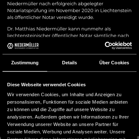
Niedermüller nach erfolgreich abgelegter
Notariatsprüfung im November 2020 in Liechtenstein
als öffentlicher Notar vereidigt wurde.
Dr. Matthias Niedermüller kann nunmehr als
liechtensteinischer öffentlicher Notar sämtliche nach
Notariatsgesetz zulässigen Beurkundungen und
Beglaubigungen durchführen. Die Tätigkeit umfasst
nicht nur inländische Urkunden, sondern auch auf die
Erstellung öffentlicher Urkunden nach
Zustimmung
Details
Über Cookies
ausländischem Recht oder die Beurkundung und
Beglaubigung fremdsprachiger Urkunden.
Diese Webseite verwendet Cookies
12|2020
Wir verwenden Cookies, um Inhalte und Anzeigen zu
Vorheriger Beitrag
Nächster Beitrag
personalisieren, Funktionen für soziale Medien anbieten
zu können und die Zugriffe auf unsere Website zu
analysieren. Außerdem geben wir Informationen zu Ihrer
Verwendung unserer Website an unsere Partner für
soziale Medien, Werbung und Analysen weiter. Unsere