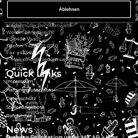
Ablehnen
Kontakt
Niedermüller Rechtsanwälte
Werdenbergerweg 11
FL-9490 Vaduz
Telefon: +423 222 0750
Fax: +423 222 0751
E-Mail: office@niedermueller.law
Quick Links
Impressum
Haftungsausschluss
Datenschutz
Stellenangebote
Referenzen
News
Reverse Solicitation unter MiCAR – Was