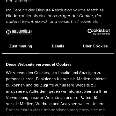
der Referees:
Im Bereich der Dispute Resolution wurde Matthias
Niedermüller als ein „
hervorragender Denker, der
äußerst kenntnisreich und versiert ist
“ sowie als
„
hervorragender Anwalt vor Gericht
“ bezeichnet.
Im Bereich White Collar Crime wurde Matthias
Niedermüller beschrieben als „
bemerkenswerter
Zustimmung
Details
Über Cookies
Prozessanwalt, der besonders stark im Bereich der
Wirtschaftskriminalität ist und regelmässig in
multijurisdiktionalen Asset-Recovery-Fällen mit
Diese Webseite verwendet Cookies
Bezug zu Liechtenstein tätig ist
.“
Wir verwenden Cookies, um Inhalte und Anzeigen zu
Im Bereich Corporate/Commercial wurde Matthias
personalisieren, Funktionen für soziale Medien anbieten
Niedermüller als
“sehr versiert in Fragen der
zu können und die Zugriffe auf unsere Website zu
Regulierung und Lizenzierung von Finanzprodukten,
analysieren. Außerdem geben wir Informationen zu Ihrer
sowie in der Erstellung von Prospekten und
Wertpapierplattformen bei gleichzeitiger
Verwendung unserer Website an unsere Partner für
Unterstützung in kommerziellen Angelegenheiten
soziale Medien, Werbung und Analysen weiter. Unsere
und M&A.“
hervorgehoben. Zudem wurde ausgeführt
Partner führen diese Informationen möglicherweise mit
dass er „
seinen Kunden sehr gut komplexe Themen