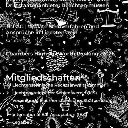
Drittstaatenanbieter beachten müssen
5 August, 2026
TGI AG | Update Strafverfahren und
Ansprüche in Liechtenstein
30 Juli, 2026
Chambers High NetWorth Rankings 2026
23 Juli, 2026
Mitgliedschaften
Liechtensteinische Rechtsanwaltskammer
Liechtensteinischer Schiedsverein (LIS)
Vereinigung Liechtensteinischer Strafverteidiger
(VLS)
International Bar Association (IBA)
Legal500