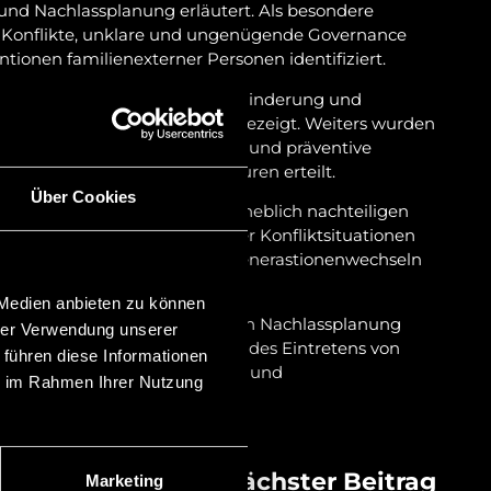
und Nachlassplanung erläutert. Als besondere
re Konflikte, unklare und ungenügende Governance
ionen familienexterner Personen identifiziert.
ahmen und Lösungen zur Verhinderung und
eitung solcher Konflikte aufgezeigt. Weiters wurden
ten von Konfliktsituationen und präventive
ender Private Client Strukturen erteilt.
Über Cookies
sbesondere hinsichtlich der erheblich nachteiligen
eren, welche bei Eintreten der Konfliktsituationen
r Vorsorge und Planung von Generastionenwechseln
 Medien anbieten zu können
unden insbesondere im Bereich Nachlassplanung
hrer Verwendung unserer
 der Streitbeilegung im Falle des Eintretens von
 führen diese Informationen
n im Bereich Stiftungen, Trusts und
ie im Rahmen Ihrer Nutzung
Nächster Beitrag
Marketing