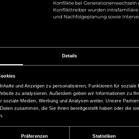
Konflikte bei Generationenwechseln 
Konflikttreiber wurden intrafamiliä
und Nachfolgeplanung sowie Intervent
Ausserdem wurden mögliche Massn
Mitigierung der Entstehung und Ausw
Empfehlungen zum Umgang bei Eintre
Massnahmen zur Überarbeitung besteh
Details
Der Vortrag sollte die Anwesenden in
Auswirkungen und Schäden sensibilisi
entstehen, wenn es an hinreichende
Cookies
mangelt.
nhalte und Anzeigen zu personalisieren, Funktionen für soziale
Niedermüller Rechtsanwälte berät K
Website zu analysieren. Außerdem geben wir Informationen zu I
und Nachfolgeplanung sowie auch bei
r soziale Medien, Werbung und Analysen weiter. Unsere Partner
Konfliktsituationen und Streitigkeite
 Daten zusammen, die Sie ihnen bereitgestellt haben oder die s
Holdingstrukturen.
n.
9|2025
Vorheriger Beitrag
Präferenzen
Statistiken