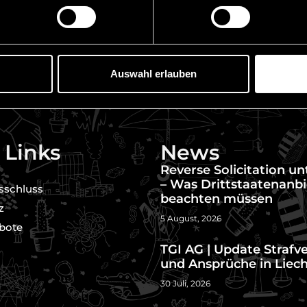
Auswahl erlauben
 Links
News
Reverse Solicitation u
– Was Drittstaatenanbi
sschluss
beachten müssen
z
5 August, 2026
bote
TGI AG | Update Strafv
und Ansprüche in Liec
30 Juli, 2026