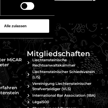
Alle zulassen
Mitgliedschaften
nter MiCAR
Liechtensteinische
eter
Rechtsanwaltskammer
Liechtensteinischer Schiedsverein
(LIS)
Vereinigung Liechtensteinischer
erfahren
Strafverteidiger (VLS)
htenstein
International Bar Association (IBA)
Legal500