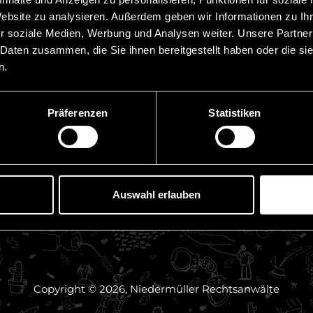
Reverse Solicitation u
Website zu analysieren. Außerdem geben wir Informationen zu I
– Was Drittstaatenanbi
sschluss
r soziale Medien, Werbung und Analysen weiter. Unsere Partner
beachten müssen
 Daten zusammen, die Sie ihnen bereitgestellt haben oder die s
z
5 August, 2026
n.
bote
TGI AG | Update Strafv
und Ansprüche in Liec
Präferenzen
Statistiken
30 Juli, 2026
Chambers High NetWo
Rankings 2026
Auswahl erlauben
23 Juli, 2026
Copyright © 2026, Niedermüller Rechtsanwälte