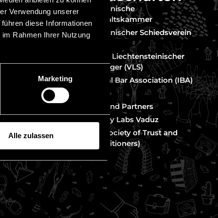
nter MiCAR
Liechtensteinische
hrer Verwendung unserer
eter
Rechtsanwaltskammer
 führen diese Informationen
Liechtensteinischer Schiedsverein
ie im Rahmen Ihrer Nutzung
(LIS)
Vereinigung Liechtensteinischer
erfahren
Strafverteidiger (VLS)
htenstein
Marketing
International Bar Association (IBA)
Legal500
Chambers and Partners
rth
Crypto Valley Labs Vaduz
STEP (The Society of Trust and
Alle zulassen
Estate Practitioners)