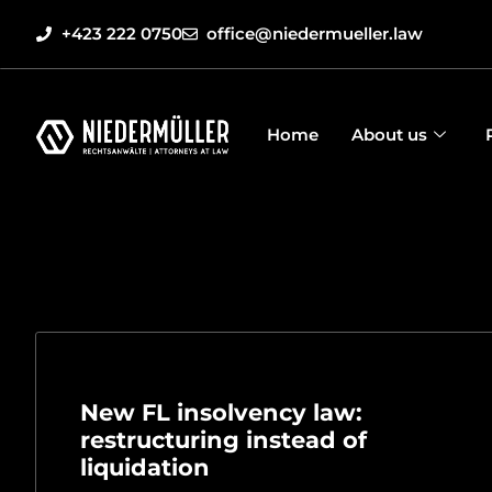
+423 222 0750
office@niedermueller.law
Home
About us
New FL insolvency law:
restructuring instead of
liquidation