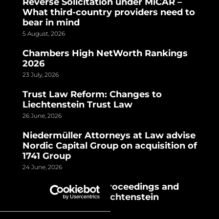
Reverse Solicitation under MiCAR –
What third-country providers need to
bear in mind
5 August, 2026
Chambers High NetWorth Rankings
2026
23 July, 2026
Trust Law Reform: Changes to
Liechtenstein Trust Law
26 June, 2026
Niedermüller Attorneys at Law advise
Nordic Capital Group on acquisition of
1741 Group
24 June, 2026
TGI AG | Criminal proceedings and
house search in Liechtenstein
24 June, 2026