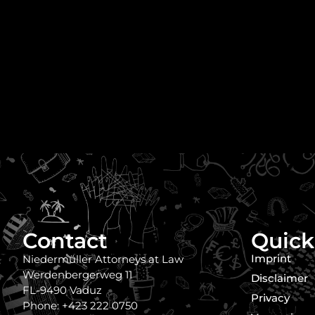
Contact
Quick
Imprint
Niedermüller Attorneys at Law
Werdenbergerweg 11
Disclaimer
FL-9490 Vaduz
Privacy
Phone: +423 222 0750