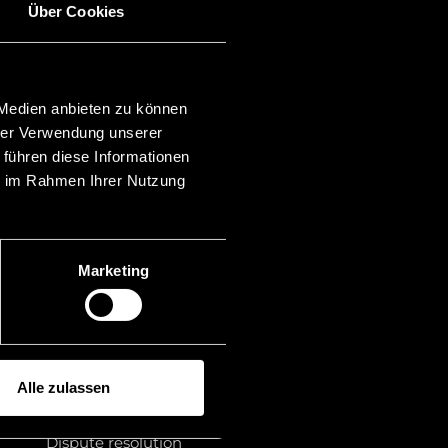
Über Cookies
Categories
Investor Proceedings
Asset Recovery
 Medien anbieten zu können
Banking & Finance
hrer Verwendung unserer
Blockchain
Family law
 führen diese Informationen
Financial markets
ie im Rahmen Ihrer Nutzung
Mergers & Acquisitions
Insolvency law
Liechtenstein
Membership
Marketing
Litigation financing
Publications
Rankings
Law
Legal advice
Alle zulassen
Miscellaneous
Foundation law
Dispute resolution