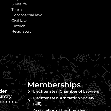
Swisslife
Team
Commercial law
Civil law
Fintech
Regulatory
Memberships
nder
Liechtenstein Chamber of Lawyers
untry
Liechtenstein Arbitration Society
 in mind
(LIS)
Association of Liechtenstein