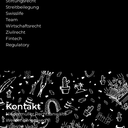
Stiftungsrecht
Streitbeilegung
Swisslife
Team
Wirtschaftsrecht
Zivilrecht
Fintech
Regulatory
Kontakt
Niedermüller Rechtsanwälte
Werdenbergerweg 11
FL-9490 Vaduz