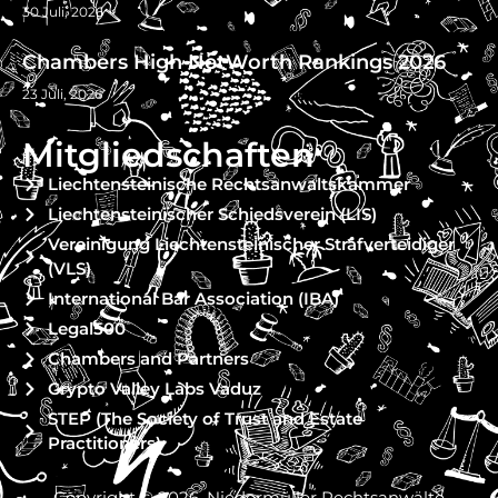
30 Juli, 2026
Chambers High NetWorth Rankings 2026
23 Juli, 2026
Mitgliedschaften
Liechtensteinische Rechtsanwaltskammer
Liechtensteinischer Schiedsverein (LIS)
Vereinigung Liechtensteinischer Strafverteidiger
(VLS)
International Bar Association (IBA)
Legal500
Chambers and Partners
Crypto Valley Labs Vaduz
STEP (The Society of Trust and Estate
Practitioners)
Copyright © 2026, Niedermüller Rechtsanwälte