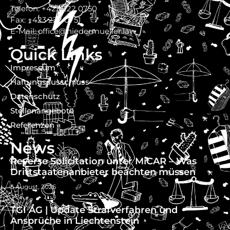
Telefon: +423 222 0750
Fax: +423 222 0751
E-Mail: office@niedermueller.law
Quick Links
Impressum
Haftungsausschluss
Datenschutz
Stellenangebote
Referenzen
News
Reverse Solicitation unter MiCAR – Was
Drittstaatenanbieter beachten müssen
5 August, 2026
TGI AG | Update Strafverfahren und
Ansprüche in Liechtenstein