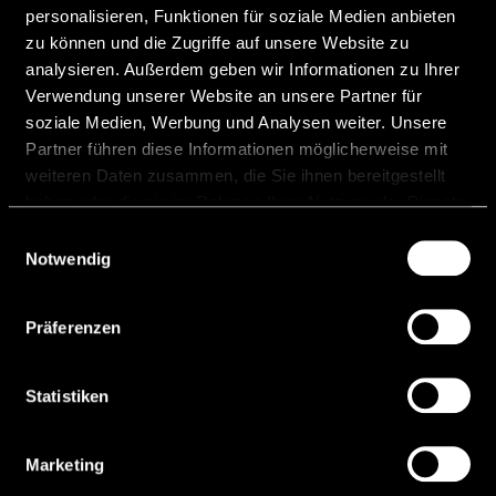
personalisieren, Funktionen für soziale Medien anbieten
zu können und die Zugriffe auf unsere Website zu
Beratung von Ondo Global
analysieren. Außerdem geben wir Informationen zu Ihrer
Markets bei der europäischen
Verwendung unserer Website an unsere Partner für
Markteinführung
soziale Medien, Werbung und Analysen weiter. Unsere
Partner führen diese Informationen möglicherweise mit
Wir freuen uns, bekannt geben zu dürfen, dass
weiteren Daten zusammen, die Sie ihnen bereitgestellt
Niedermüller Rechtsanwälte in
haben oder die sie im Rahmen Ihrer Nutzung der Dienste
Zusammenarbeit mit Lexify Ondo Global
Markets bei der europäischen
gesammelt haben.
Einwilligungsauswahl
Markteinführung seiner Produkte beraten hat.
Notwendig
WEITERLESEN »
Präferenzen
9 Dezember, 2025
Statistiken
Marketing