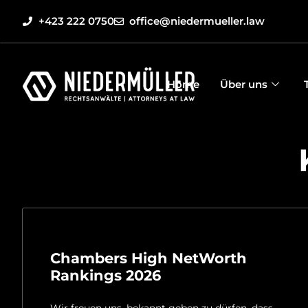
+423 222 0750
office@niedermueller.law
Home
Über uns
Chambers High NetWorth
Rankings 2026
Wir freuen uns, bekannt geben zu dürfen, dass