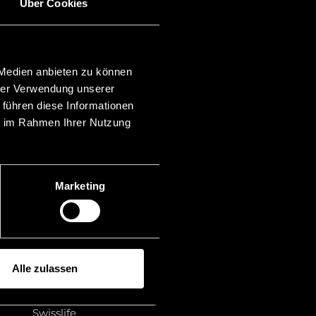
Über Cookies
Kategorien
Anlegerverfahren
Asset Recovery
Banking & Finance
 Medien anbieten zu können
Blockchain
hrer Verwendung unserer
Familienrecht
 führen diese Informationen
Finanzmärkte
ie im Rahmen Ihrer Nutzung
Mergers & Acquisitions
Insolvenzrecht
Liechtenstein
Mitgliedschaft
Marketing
Prozessfinanzierung
Publikationen
Rankings
Recht
Rechtsberatung
Sonstiges
Alle zulassen
Stiftungsrecht
Streitbeilegung
Swisslife