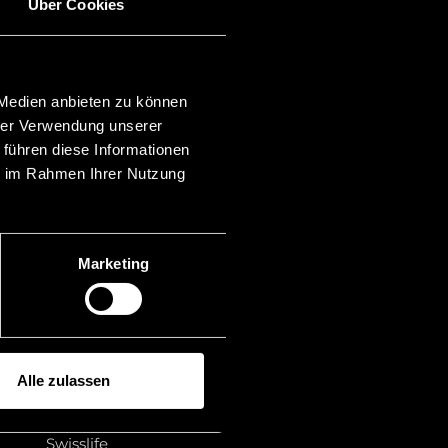
Über Cookies
Kategorien
Anlegerverfahren
Asset Recovery
Banking & Finance
 Medien anbieten zu können
Blockchain
hrer Verwendung unserer
Familienrecht
 führen diese Informationen
Finanzmärkte
ie im Rahmen Ihrer Nutzung
Mergers & Acquisitions
Insolvenzrecht
Liechtenstein
Mitgliedschaft
Marketing
Prozessfinanzierung
Publikationen
Rankings
Recht
Rechtsberatung
Sonstiges
Alle zulassen
Stiftungsrecht
Streitbeilegung
Swisslife