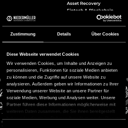
Asset Recovery
Fintech & Blockchain
Wirtschaftsstrafrecht
Verantwortlichkeitsrecht
Anlegerverfahren
Zustimmung
Details
Über Cookies
Banking & Finance
Stiftungen & Trusts
Diese Webseite verwendet Cookies
Wir verwenden Cookies, um Inhalte und Anzeigen zu
personalisieren, Funktionen für soziale Medien anbieten
zu können und die Zugriffe auf unsere Website zu
analysieren. Außerdem geben wir Informationen zu Ihrer
Verwendung unserer Website an unsere Partner für
soziale Medien, Werbung und Analysen weiter. Unsere
Partner führen diese Informationen möglicherweise mit
Kontakt
weiteren Daten zusammen, die Sie ihnen bereitgestellt
Niedermüller Rechtsanwälte
haben oder die sie im Rahmen Ihrer Nutzung der Dienste
Werdenbergerweg 11
gesammelt haben.
Einwilligungsauswahl