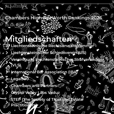
30 Juli, 2026
Chambers High NetWorth Rankings 2026
23 Juli, 2026
Mitgliedschaften
Liechtensteinische Rechtsanwaltskammer
Liechtensteinischer Schiedsverein (LIS)
Vereinigung Liechtensteinischer Strafverteidiger
(VLS)
International Bar Association (IBA)
Legal500
Chambers and Partners
Crypto Valley Labs Vaduz
STEP (The Society of Trust and Estate
Practitioners)